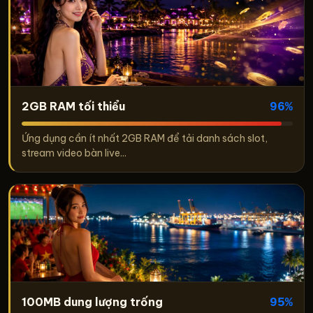
2GB RAM tối thiểu
96%
Ứng dụng cần ít nhất 2GB RAM để tải danh sách slot,
stream video bàn live...
100MB dung lượng trống
95%