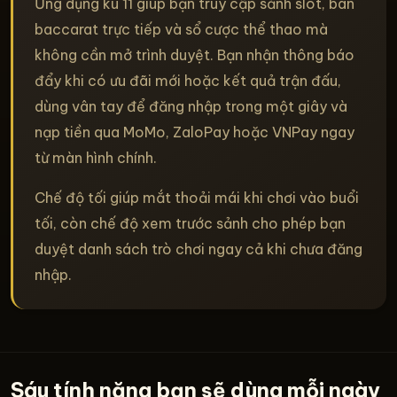
Ứng dụng ku 11 giúp bạn truy cập sảnh slot, bàn
baccarat trực tiếp và sổ cược thể thao mà
không cần mở trình duyệt. Bạn nhận thông báo
đẩy khi có ưu đãi mới hoặc kết quả trận đấu,
dùng vân tay để đăng nhập trong một giây và
nạp tiền qua MoMo, ZaloPay hoặc VNPay ngay
từ màn hình chính.
Chế độ tối giúp mắt thoải mái khi chơi vào buổi
tối, còn chế độ xem trước sảnh cho phép bạn
duyệt danh sách trò chơi ngay cả khi chưa đăng
nhập.
Sáu tính năng bạn sẽ dùng mỗi ngày