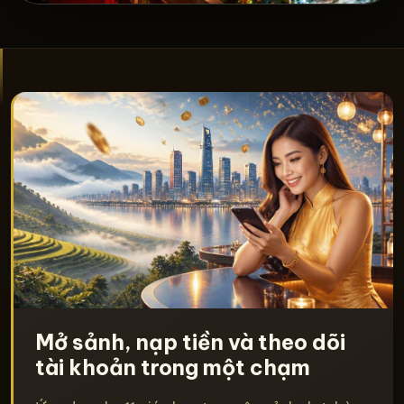
Mở sảnh, nạp tiền và theo dõi
tài khoản trong một chạm