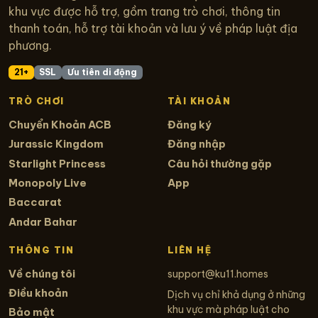
khu vực được hỗ trợ, gồm trang trò chơi, thông tin
thanh toán, hỗ trợ tài khoản và lưu ý về pháp luật địa
phương.
21+
SSL
Ưu tiên di động
TRÒ CHƠI
TÀI KHOẢN
Chuyển Khoản ACB
Đăng ký
Jurassic Kingdom
Đăng nhập
Starlight Princess
Câu hỏi thường gặp
Monopoly Live
App
Baccarat
Andar Bahar
THÔNG TIN
LIÊN HỆ
Về chúng tôi
support@ku11.homes
Điều khoản
Dịch vụ chỉ khả dụng ở những
khu vực mà pháp luật cho
Bảo mật