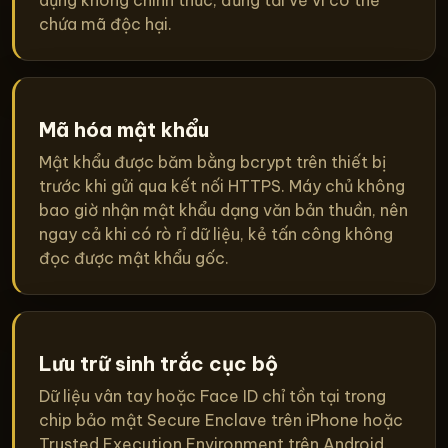
chứa mã độc hại.
Mã hóa mật khẩu
Mật khẩu được băm bằng bcrypt trên thiết bị
trước khi gửi qua kết nối HTTPS. Máy chủ không
bao giờ nhận mật khẩu dạng văn bản thuần, nên
ngay cả khi có rò rỉ dữ liệu, kẻ tấn công không
đọc được mật khẩu gốc.
Lưu trữ sinh trắc cục bộ
Dữ liệu vân tay hoặc Face ID chỉ tồn tại trong
chip bảo mật Secure Enclave trên iPhone hoặc
Trusted Execution Environment trên Android.