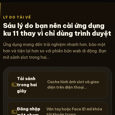
LÝ DO TẢI VỀ
Sáu lý do bạn nên cài ứng dụng
ku 11 thay vì chỉ dùng trình duyệt
Ứng dụng mang đến trải nghiệm nhanh hơn, bảo mật
hơn và tiện lợi hơn so với phiên bản web di động. Bạn
mở sảnh slot trong hai...
Tải sảnh
Cache hình ảnh slot và giao
trong hai
diện trên điện thoại...
giây
Đăng nhập
Vân tay hoặc Face ID mở khóa
tài khoản trong...