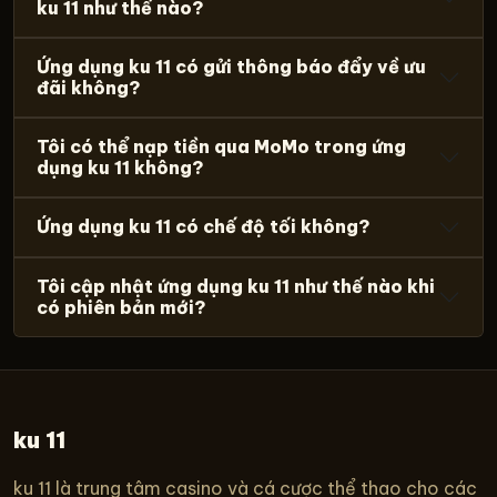
ku 11 như thế nào?
Ứng dụng ku 11 có gửi thông báo đẩy về ưu
đãi không?
Tôi có thể nạp tiền qua MoMo trong ứng
dụng ku 11 không?
Ứng dụng ku 11 có chế độ tối không?
Tôi cập nhật ứng dụng ku 11 như thế nào khi
có phiên bản mới?
ku 11
ku 11 là trung tâm casino và cá cược thể thao cho các