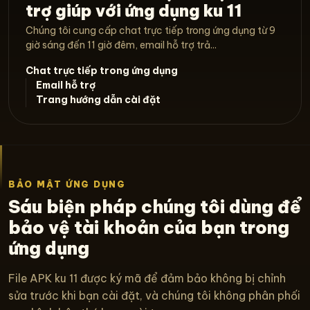
trợ giúp với ứng dụng ku 11
Chúng tôi cung cấp chat trực tiếp trong ứng dụng từ 9
giờ sáng đến 11 giờ đêm, email hỗ trợ trả...
Chat trực tiếp trong ứng dụng
Email hỗ trợ
Trang hướng dẫn cài đặt
BẢO MẬT ỨNG DỤNG
Sáu biện pháp chúng tôi dùng để
bảo vệ tài khoản của bạn trong
ứng dụng
File APK ku 11 được ký mã để đảm bảo không bị chỉnh
sửa trước khi bạn cài đặt, và chúng tôi không phân phối