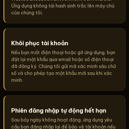
Ứng dụng không tải hash sinh trắc lên máy chủ
của chúng tôi.
Khôi phục tài khoản
Nếu bạn mất điện thoại hoặc gỡ ứng dụng, bạn
đặt lại mật khẩu qua email hoặc số điện thoại
đã đăng ký. Chúng tôi gửi mã xác minh sáu chữ
số và cho phép tạo mật khẩu mới sau khi xác
minh.
Phiên đăng nhập tự động hết hạn
Sau bảy ngày không hoạt động, ứng dụng yêu
cầu bạn đăng nhập lại để bảo vệ tài khoản nếu